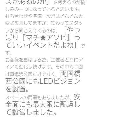
ズがあるのか」
を考えるのが愉
しみの一つになっていると思います。
打ち合わせや準備・設営はどんどん大
変さを増してますが、終わってスタッ
「やっ
フから聞こえてくるのは、
ぱり『マチ★アソビ』っ
ていいイベントだよね」
で
す。
お客様を喜ばせる為、主催者と共にデ
ィアも進化し続けます。その中で今回
両国橋
は藍場浜公園だけでなく、
西公園にもLEDビジョン
を設置。
安
スペースの問題もありましたが、
全面にも最大限に配慮し
て設営しました。