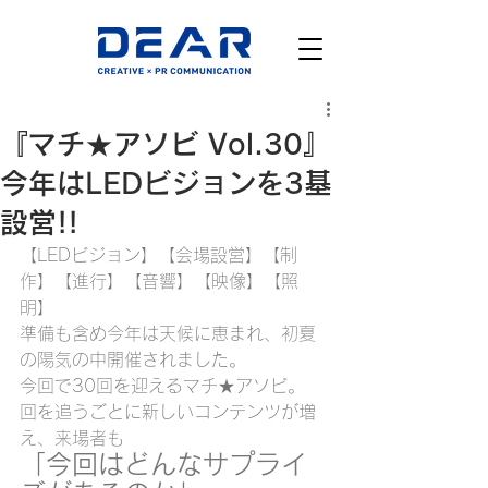
『マチ★アソビ Vol.30』
今年はLEDビジョンを3基
設営!!
【LEDビジョン】【会場設営】【制
作】【進行】【音響】【映像】【照
明】
準備も含め今年は天候に恵まれ、初夏
の陽気の中開催されました。
今回で30回を迎えるマチ★アソビ。
回を追うごとに新しいコンテンツが増
え、来場者も
「今回はどんなサプライ