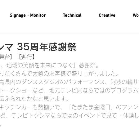
Signage・Monitor
Technical
Creative
Wo
マ 35周年感謝祭
舞台】【進行】
に、地域の笑顔を未来につなぐ」感謝祭。
りだくさんで大勢のお客様で盛り上がりました。
島県内のダンススタジオのパフォーマンス、阿波の輪サ
トークショーなど、地元テレビ局ならではのプログラム
伝えられたかなと思います。
キッチンカーも勢揃いで、「たまたま金曜日」のファン
など、テレビトクシマならではのイベントで見て・体験
。