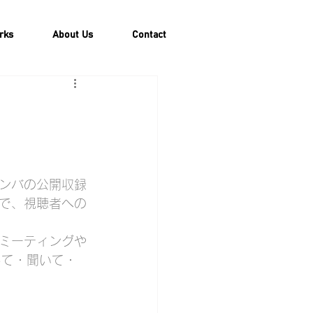
rks
About Us
Contact
ンバの公開収録
で、視聴者への
ミーティングや
して・聞いて・