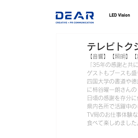
LED Vision
テレビトクシ
【音響】【照明】【
「35年の感謝と共
ゲストもブースも盛
四国大学の書道や徳
に柿谷曜一朗さんの
日頃の感謝を存分に
県内各所で活躍中の
TV局のお仕事体験
食べて楽しめました