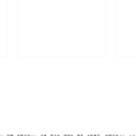
元徳島ガンバロウズ内藤健太
『次
映像・LEDビジョン・サイネージ・音響のことなら株式会社ディア｜DEAR CO.,
選手の引退試合に LEDビジ
ーク