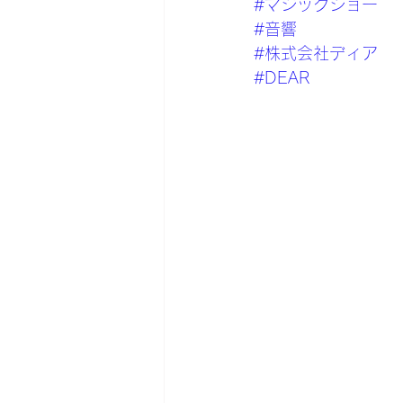
#マジックショー
#音響
#株式会社ディア
#DEAR