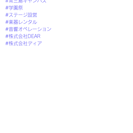
#常三島キャンパス
#学園祭
#ステージ設営
#楽器レンタル
#音響オペレーション
#株式会社DEAR
#株式会社ディア