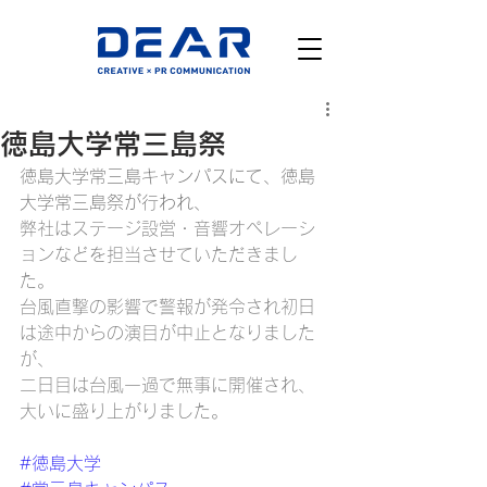
徳島大学常三島祭
徳島大学常三島キャンパスにて、徳島
大学常三島祭が行われ、
弊社はステージ設営・音響オペレーシ
ョンなどを担当させていただきまし
た。
台風直撃の影響で警報が発令され初日
は途中からの演目が中止となりました
が、
二日目は台風一過で無事に開催され、
大いに盛り上がりました。
#徳島大学