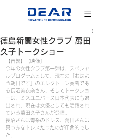
徳島新聞女性クラブ 萬田
久子トークショー
【音響】【映像】
今年の女性クラブ第一弾は、スペシャ
ルプログラムとして、現在の『おはよ
う朝日です』のエレクトーン奏者であ
る長沼美衣奈さん、そしてトークショ
ーは、ミスユニバース日本代表にも選
出され、現在は女優としても活躍され
ている萬田久子さんが登壇。
長沼さんは青系のドレス、萬田さんは
真っ赤なドレスだったのが印象的でし
た。