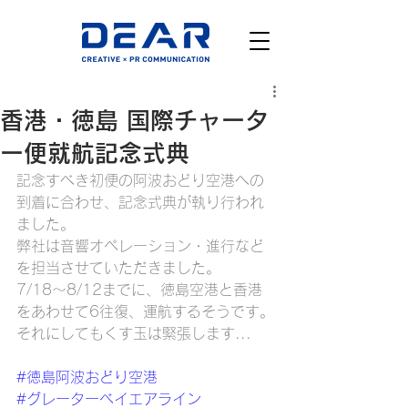
香港・徳島 国際チャータ
ー便就航記念式典
記念すべき初便の阿波おどり
空港への
到着に合わせ、記念式典が執り行われ
ました。
弊社は音響オペレーション・進行など
を担当させていただきました。
7/18〜8/12までに、徳島空港と香港
をあわせて6往復、運航するそうです。
それにしてもくす玉は緊張します...
#徳島阿波おどり空港
#グレーターベイエアライン