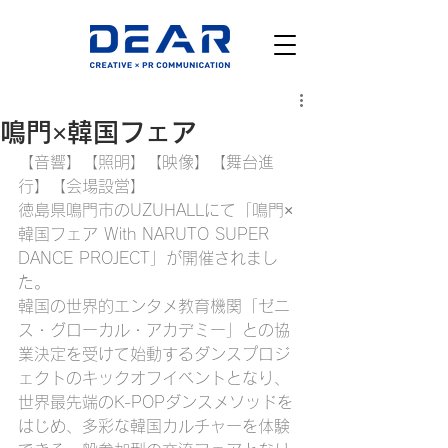
鳴門×韓国フェア
【音響】【照明】【映像】【舞台進
行】【会場設営】
徳島県鳴門市のUZUHALLにて「鳴門×
韓国フェア With NARUTO SUPER 
DANCE PROJECT」が開催されまし
た。
韓国の世界的エンタメ教育機関「ゼニ
ス・グローカル・アカデミー」との協
業決定を受けて始動するダンスプロジ
ェクトのキックオフイベントとなり、
世界最先端のK-POPダンスメソッドを
はじめ、多彩な韓国カルチャーを体験