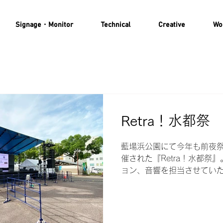
Signage・Monitor
Technical
Creative
Wo
Retra！水都祭
藍場浜公園にて今年も前夜
催された『Retra！水都祭』
ョン、音響を担当させていた
の恒例イベントとあり、炎
大勢の親子連れで賑わいまし
テスト出演者からも「LED
上がる↑！」...