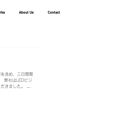
rks
About Us
Contact
祭を含め、三日間開
。 弊社はLEDビジ
だきました。 夏
天下にも関わらず、
た。 ダンスコン
ビジョンテンション