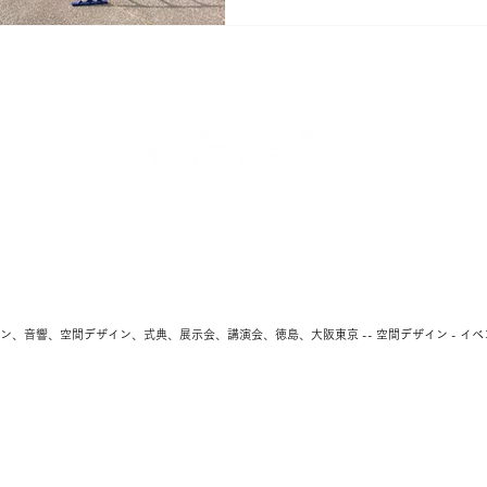
映像・LEDビジョン・サイネージ・音響のことなら株式会社ディア｜DEAR CO.,
イン、音響、空間デザイン、式典、展示会、講演会、徳島、大阪東京 -- 空間デザイン - イベント 